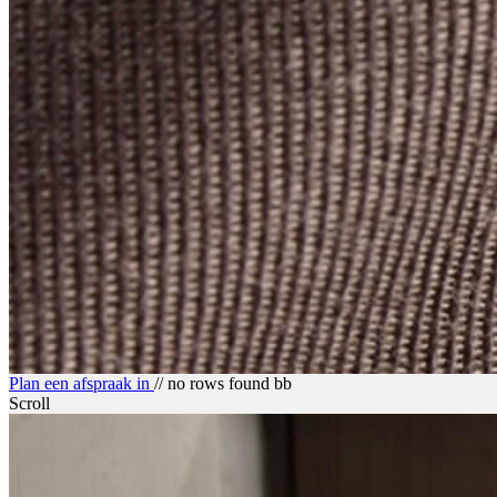
Plan een afspraak in
// no rows found bb
Scroll