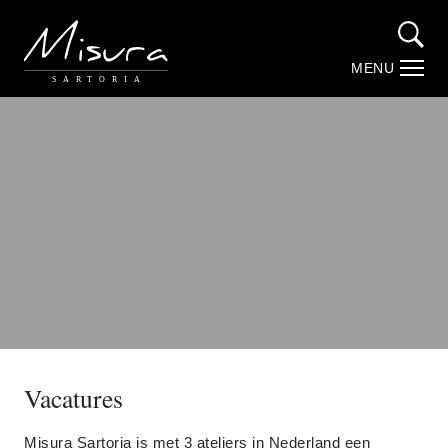
MENU
SARTORIA
Collection
Actueel
Atelier Amersfoort
Zegna
Loro Piana
Vacatures
Stofweverijen
Misura Sartoria is met 3 ateliers in Nederland een