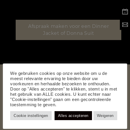
Afspraak maken
Afspraak maken voor een Dinner
Jacket of Donna Suit
We gebruiken cookies op onze website om u de
Direct naar
meest relevante ervaring te bieden door uw
voorkeuren en herhaalde bezoeken te onthouden.
Contact
Door op "Alles accepteren" te klikken, stemt u in met
Afspraak maken
het gebruik van ALLE cookies. U kunt echter naar
"Cookie-instellingen" gaan om een gecontroleerde
Stuur ons een bericht
toestemming te geven.
Kom in contact met de founder
Cookie instellingen
Alles accepteren
Weigeren
Misura Sartoria