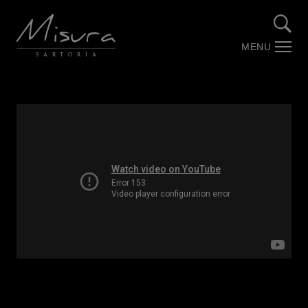
MENU
SARTORIA
Over Misura
Stories by Misura (Blog)
Maatwerk
Trouwpakken
Webshop
Contact