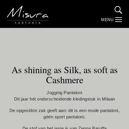
MENU
SARTORIA
Over Misura
Stories by Misura (Blog)
Maatwerk
As shining as Silk, as soft as
Cashmere
Trouwpakken
Jogging Pantaloni
Dit jaar hét onderscheidende kledingstuk in Milaan
Webshop
De opgestikte zak geeft aan: dit is een mode pantaloni,
géén sport pantaloni.
Contact
De stof van het jasje is van Zegna Baruffa