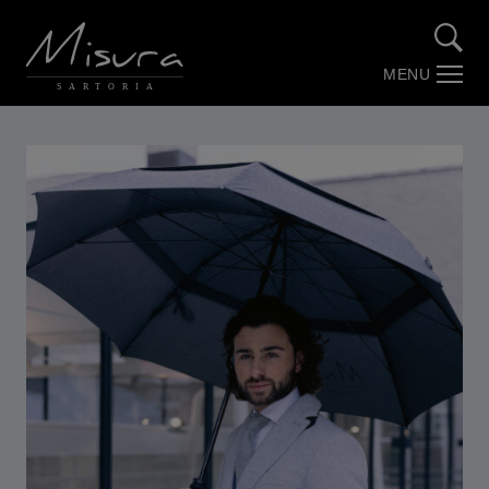
MENU
SARTORIA
Over Misura
Stories by Misura (Blog)
Maatwerk
Trouwpakken
Webshop
Contact