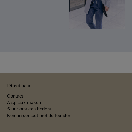
Direct naar
Contact
Afspraak maken
Stuur ons een bericht
Kom in contact met de founder