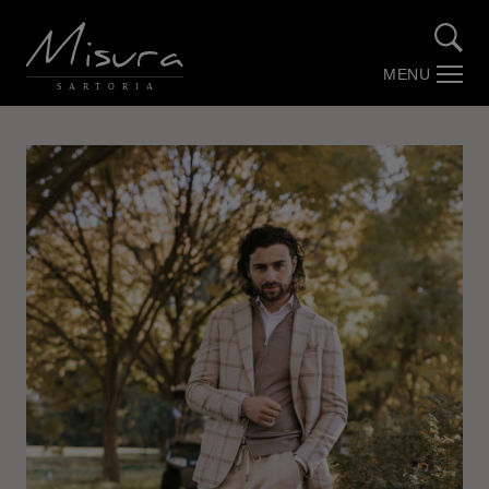
MENU
SARTORIA
Over Misura
Stories by Misura (Blog)
Maatwerk
Trouwpakken
Webshop
Contact