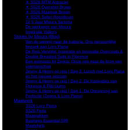
☀ SS26 MTM Antraciet
☀ SS26 Overshirt Brown
☀ SS26 Maatpak Brown
☀ SS26 Safari Roestbruin
12,5 Jaar Misura Sartoria
De werkwijze van Misura
Inspiratie Video’s
Stories by Misura (Blog)
Van de weverij naar de trattoria: Ons persoonlijke
bezoek aan Loro Piana
De Reis Vervolgt: Inspiratie en Innovatie Overcoats &
Double Breasted Suits in Florence
Een espresso bij Zegna: Onze reis naar de bron van
vakmanschap
Jimmy & Henry op reis | Dag 3: Lunch met Loro Piana
en het nieuwe seizoen
Jimmy & Henry op reis | Dag 2: De Inspiraties van
Florence & Pitti Uomo
Jimmy & Henry op reis | Dag 1: De Oorsprong van
Perfectie (Zegna & Loro Piana)
Maatwerk
SS26 Loro Piana
SS26 Ferla
Maatpakken
Business Essential 599
Maatshirts