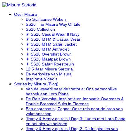
Over Misura
De Siciliaanse Weken
SS26 The Misura Way Of Life
SS26 Collection
☀ SS26 Casual Wear Il Navy
☀ SS26 MTM & Casual Wear
☀ SS26 MTM Safari Jacket
☀ SS26 MTM Antraciet
☀ SS26 Overshirt Brown
☀ SS26 Maatpak Brown
☀ SS26 Safari Roestbruin
12,5 Jaar Misura Sartoria
De werkwijze van Misura
Inspiratie Video’s
Stories by Misura (Blog)
Van de weverij naar de trattoria: Ons persoonlijke
bezoek aan Loro Piana
De Reis Vervolgt: Inspiratie en Innovatie Overcoats &
Double Breasted Suits in Florence
Een espresso bij Zegna: Onze reis naar de bron van
vakmanschap
Jimmy & Henry op reis | Dag 3: Lunch met Loro Piana
en het nieuwe seizoen
Jimmy & Henry op reis | Dag 2: De Inspiraties van