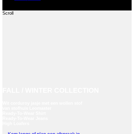
Sluiten
Scroll
FALL / WINTER COLLECTION
Wit corduroy jasje met een wollen stof
van stofhuis Leomaster
Ready-To-Wear Shirt
Ready-To-Wear Jeans
High Loafers