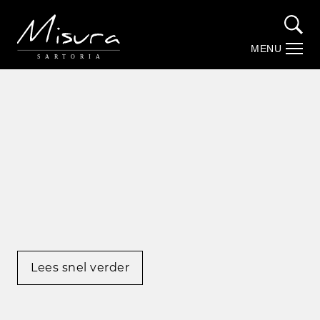
MENU
SARTORIA
Over Misura
Stories by Misura (Blog)
Maatwerk
Trouwpakken
Webshop
Lees snel verder
Contact