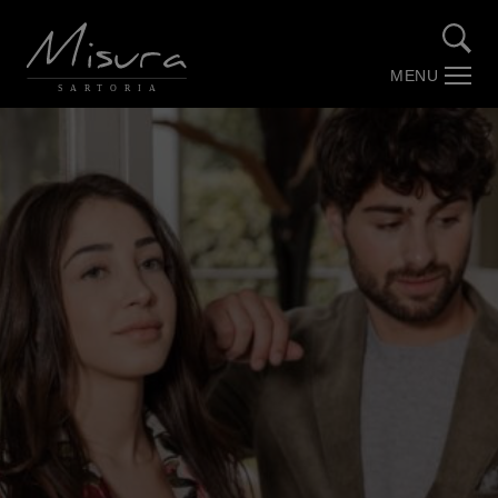
MENU
SARTORIA
Over Misura
Stories by Misura (Blog)
Maatwerk
Trouwpakken
Webshop
Contact