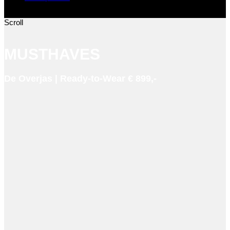
Sluiten
Scroll
MUSTHAVES
De Overjas | Ready-to-Wear € 899,-