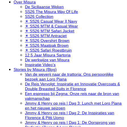
Over Misura
De Siciliaanse Weken
SS26 The Misura Way Of Life
SS26 Collection
☀ SS26 Casual Wear Il Navy
☀ SS26 MTM & Casual Wear
☀ SS26 MTM Safari Jacket
☀ SS26 MTM Antraciet
☀ SS26 Overshirt Brown
☀ SS26 Maatpak Brown
☀ SS26 Safari Roestbruin
12,5 Jaar Misura Sartoria
De werkwijze van Misura
Inspiratie Video’s
Stories by Misura (Blog)
Van de weverij naar de trattoria: Ons persoonlijke
bezoek aan Loro Piana
De Reis Vervolgt: Inspiratie en Innovatie Overcoats &
Double Breasted Suits in Florence
Een espresso bij Zegna: Onze reis naar de bron van
vakmanschap
Jimmy & Henry op reis | Dag 3: Lunch met Loro Piana
en het nieuwe seizoen
Jimmy & Henry op reis | Dag 2: De Inspiraties van
Florence & Pitti Uomo
Jimmy & Henry op reis | Dag 1: De Oorsprong van