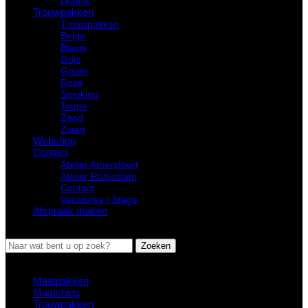
Donna
Trouwpakken
Trouwpakken
Beige
Blauw
Grijs
Groen
Roze
Smoking
Taupe
Zand
Zwart
Webshop
Contact
Atelier Amersfoort
Atelier Rotterdam
Contact
Vacatures / Stage
Afspraak maken
MENU
Zoeken
Suggesties
Maatpakken
Maatshirts
Trouwpakken