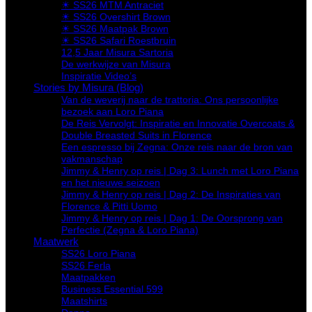
☀ SS26 MTM Antraciet
☀ SS26 Overshirt Brown
☀ SS26 Maatpak Brown
☀ SS26 Safari Roestbruin
12,5 Jaar Misura Sartoria
De werkwijze van Misura
Inspiratie Video’s
Stories by Misura (Blog)
Van de weverij naar de trattoria: Ons persoonlijke
bezoek aan Loro Piana
De Reis Vervolgt: Inspiratie en Innovatie Overcoats &
Double Breasted Suits in Florence
Een espresso bij Zegna: Onze reis naar de bron van
vakmanschap
Jimmy & Henry op reis | Dag 3: Lunch met Loro Piana
en het nieuwe seizoen
Jimmy & Henry op reis | Dag 2: De Inspiraties van
Florence & Pitti Uomo
Jimmy & Henry op reis | Dag 1: De Oorsprong van
Perfectie (Zegna & Loro Piana)
Maatwerk
SS26 Loro Piana
SS26 Ferla
Maatpakken
Business Essential 599
Maatshirts