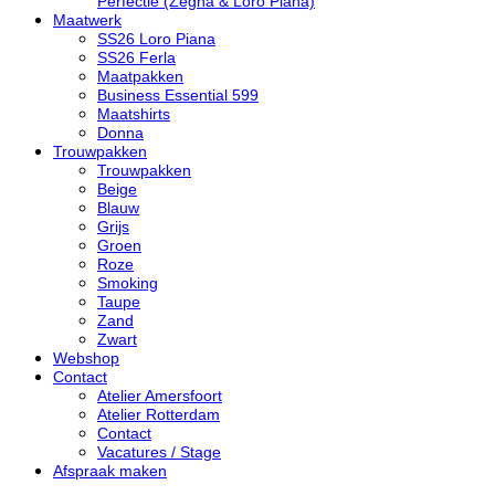
Perfectie (Zegna & Loro Piana)
Maatwerk
SS26 Loro Piana
SS26 Ferla
Maatpakken
Business Essential 599
Maatshirts
Donna
Trouwpakken
Trouwpakken
Beige
Blauw
Grijs
Groen
Roze
Smoking
Taupe
Zand
Zwart
Webshop
Contact
Atelier Amersfoort
Atelier Rotterdam
Contact
Vacatures / Stage
Afspraak maken