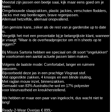
Meestal zijn jassen een beetje saai, kijk maar eens goed om je
heen:
Omgebouwde slaapzakken, plastic jackies, verschoten flodders,
Jacks met nep bontkragen, brave regenjassen.
Allemaal hetzelfde, allemaal onopvallend.
Een gemiste kans, zeker als de rest van je garderobe up to date
is.
Vergelijk het met een presentatie bij je belangrijkste klant, wanneer
je vraagt: “Waar is de overheadprojector om m’n sheets op te
leggen?“
Bij Misura Sartoria hebben we speciaal om dit soort “ongelukken“
te voorkomen een aantal actuele jassen laten maken.
Volgens de laatste mode: Comfortabel, langer en ruimere
pasvorm.
Bijvoorbeeld deze jas in een prachtige Visgraat stof.
Met opgestikte zakken, 4 knoops en een blinde sluiting,
Met raglan mouw inzet, binnenzakken.
Gemaakt van 83% Australische wol en 17% polyester
voor kleurvastheid en kreukherstellend.
We hebben er maar een paar van ingekocht, dus wacht niet te
lang!
Ready-2-Wear Overjas € 899,-