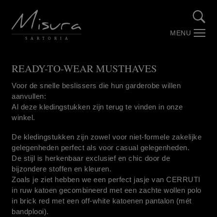
MENU
SARTORIA
Over Misura
READY-TO-WEAR MUSTHAVES
Stories by Misura (Blog)
Voor de snelle beslissers die hun garderobe willen
aanvullen:
Al deze kledingstukken zijn terug te vinden in onze
Maatwerk
winkel.
De kledingstukken zijn zowel voor niet-formele zakelijke
Trouwpakken
gelegenheden perfect als voor casual gelegenheden.
De stijl is herkenbaar exclusief en chic door de
Webshop
bijzondere stoffen en kleuren.
Zoals je ziet hebben we een perfect jasje van CERRUTI
in ruw katoen gecombineerd met een zachte wollen polo
Contact
in brick red met een off-white katoenen pantalon (mét
bandplooi).